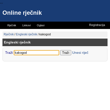
...
Online rječnik
Registracija
Rječnik
Linkovi
Oglasi
Vicevi
Mini rječnik
Rječnik
/
Engleski rječnik
/
kakogod
Engleski rječnik
Traži
Unesi riječ