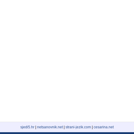
sjedi5.hr
|
netsanovnik.net
|
strani-jezik.com
|
cesarina.net