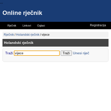
...
Online rječnik
Registracija
Rječnik
Linkovi
Oglasi
Vicevi
Mini rječnik
Rječnik
/
Holandski rječnik
/
vijece
Holandski rječnik
Traži
Unesi riječ