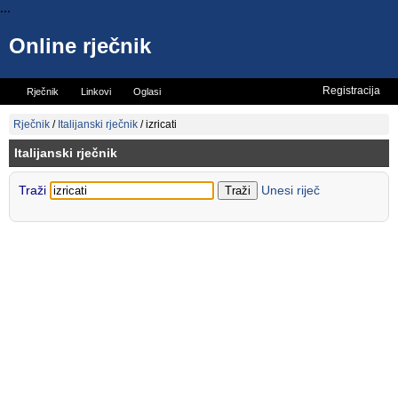
...
Online rječnik
Registracija
Rječnik
Linkovi
Oglasi
Vicevi
Mini rječnik
Rječnik
/
Italijanski rječnik
/
izricati
Italijanski rječnik
Traži
Unesi riječ