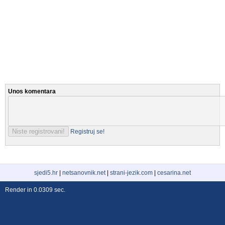
Unos komentara
Registruj se!
sjedi5.hr
|
netsanovnik.net
|
strani-jezik.com
|
cesarina.net
Render in 0.0309 sec.