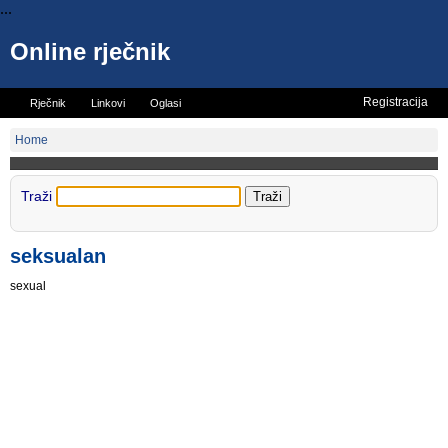
...
Online rječnik
Registracija
Rječnik
Linkovi
Oglasi
Vicevi
Mini rječnik
Home
Traži
seksualan
sexual