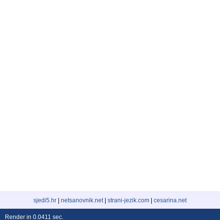
sjedi5.hr
|
netsanovnik.net
|
strani-jezik.com
|
cesarina.net
Render in 0.0411 sec.