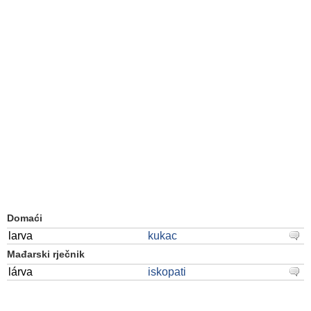
Domaći
larva
kukac
Mađarski rječnik
lárva
iskopati