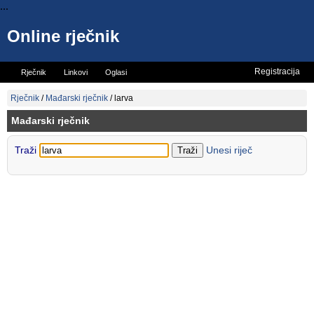
...
Online rječnik
Registracija
Rječnik
Linkovi
Oglasi
Vicevi
Mini rječnik
Rječnik
/
Mađarski rječnik
/
larva
Mađarski rječnik
Traži
Unesi riječ