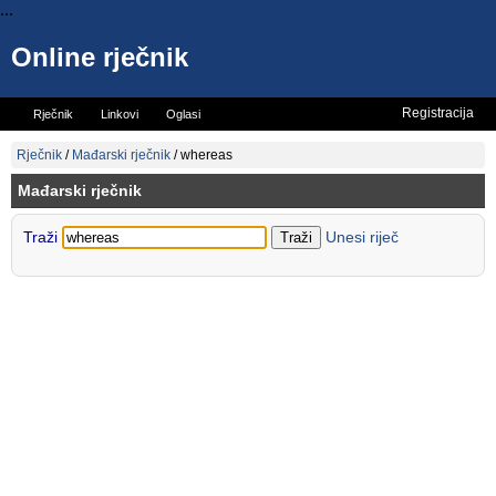
...
Online rječnik
Registracija
Rječnik
Linkovi
Oglasi
Vicevi
Mini rječnik
Rječnik
/
Mađarski rječnik
/
whereas
Mađarski rječnik
Traži
Unesi riječ