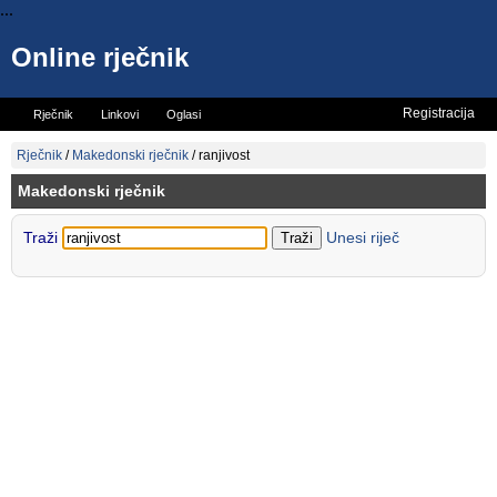
...
Online rječnik
Registracija
Rječnik
Linkovi
Oglasi
Vicevi
Mini rječnik
Rječnik
/
Makedonski rječnik
/
ranjivost
Makedonski rječnik
Traži
Unesi riječ