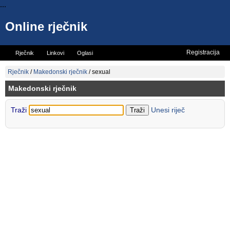
...
Online rječnik
Registracija
Rječnik
Linkovi
Oglasi
Vicevi
Mini rječnik
Rječnik
/
Makedonski rječnik
/
sexual
Makedonski rječnik
Traži
Unesi riječ