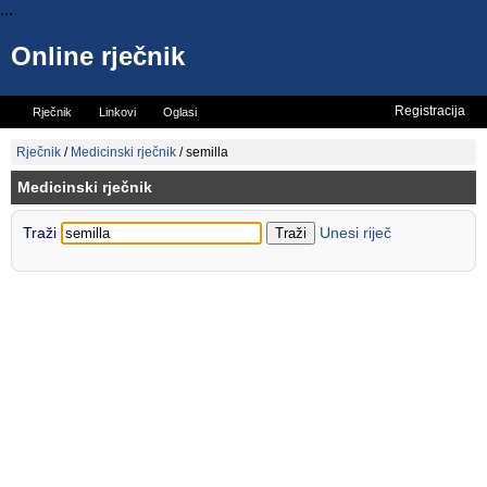
...
Online rječnik
Registracija
Rječnik
Linkovi
Oglasi
Vicevi
Mini rječnik
Rječnik
/
Medicinski rječnik
/
semilla
Medicinski rječnik
Traži
Unesi riječ