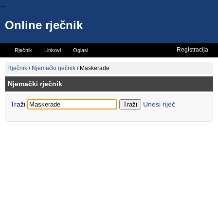
...
Online rječnik
Registracija
Rječnik
Linkovi
Oglasi
Vicevi
Mini rječnik
Rječnik
/
Njemački rječnik
/
Maskerade
Njemački rječnik
Traži
Unesi riječ