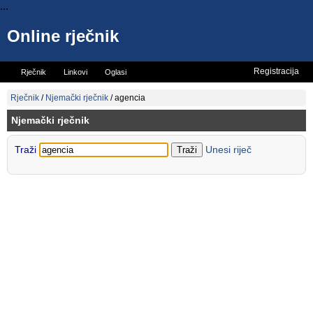
...
Online rječnik
Registracija
Rječnik
Linkovi
Oglasi
Vicevi
Mini rječnik
Rječnik
/
Njemački rječnik
/
agencia
Njemački rječnik
Traži
Unesi riječ