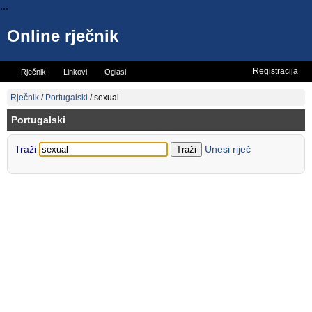
...
Online rječnik
Registracija
Rječnik
Linkovi
Oglasi
Vicevi
Mini rječnik
Rječnik
/
Portugalski
/
sexual
Portugalski
Traži
Unesi riječ