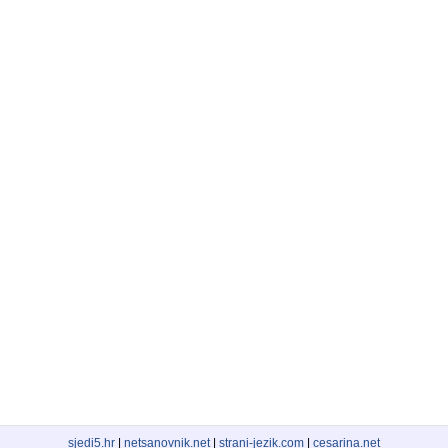
sjedi5.hr
|
netsanovnik.net
|
strani-jezik.com
|
cesarina.net