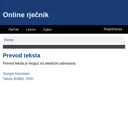
...
Online rječnik
Registracija
Rječnik
Linkovi
Oglasi
Vicevi
Mini rječnik
Home
Prevod teksta
Prevod teksta je moguć na sledećim adresama:
Google translator
Yahoo BABEL FISH