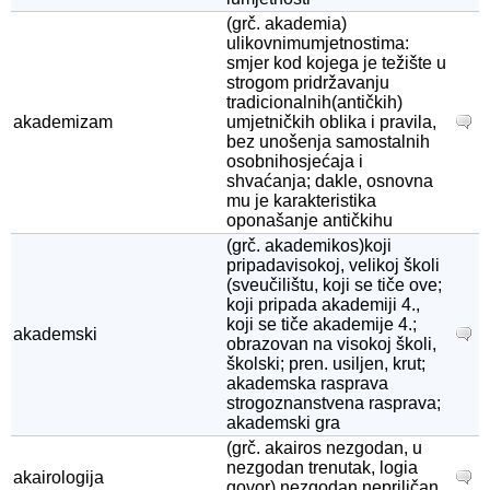
(grč. akademia)
ulikovnimumjetnostima:
smjer kod kojega je težište u
strogom pridržavanju
tradicionalnih(antičkih)
akademizam
umjetničkih oblika i pravila,
bez unošenja samostalnih
osobnihosjećaja i
shvaćanja; dakle, osnovna
mu je karakteristika
oponašanje antičkihu
(grč. akademikos)koji
pripadavisokoj, velikoj školi
(sveučilištu, koji se tiče ove;
koji pripada akademiji 4.,
koji se tiče akademije 4.;
akademski
obrazovan na visokoj školi,
školski; pren. usiljen, krut;
akademska rasprava
strogoznanstvena rasprava;
akademski gra
(grč. akairos nezgodan, u
nezgodan trenutak, logia
akairologija
govor) nezgodan,nepriličan,