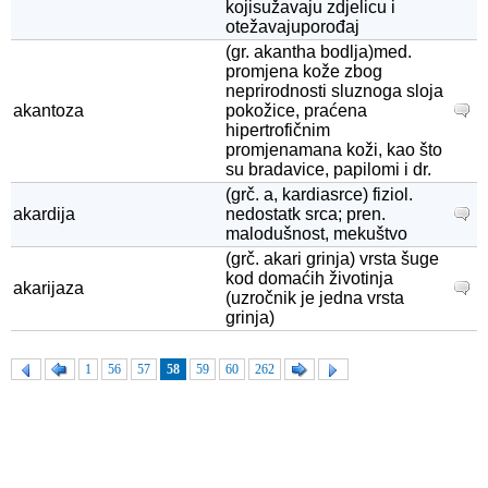
kojisužavaju zdjelicu i
otežavajuporođaj
(gr. akantha bodlja)med.
promjena kože zbog
neprirodnosti sluznoga sloja
akantoza
pokožice, praćena
hipertrofičnim
promjenamana koži, kao što
su bradavice, papilomi i dr.
(grč. a, kardiasrce) fiziol.
akardija
nedostatk srca; pren.
malodušnost, mekuštvo
(grč. akari grinja) vrsta šuge
kod domaćih životinja
akarijaza
(uzročnik je jedna vrsta
grinja)
1
56
57
58
59
60
262