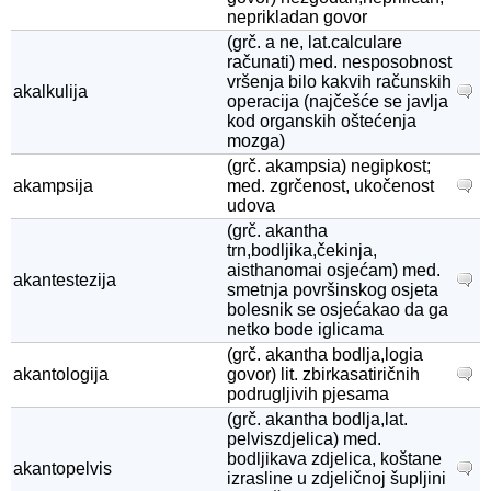
neprikladan govor
(grč. a ne, lat.calculare
računati) med. nesposobnost
vršenja bilo kakvih računskih
akalkulija
operacija (najčešće se javlja
kod organskih oštećenja
mozga)
(grč. akampsia) negipkost;
akampsija
med. zgrčenost, ukočenost
udova
(grč. akantha
trn,bodljika,čekinja,
aisthanomai osjećam) med.
akantestezija
smetnja površinskog osjeta
bolesnik se osjećakao da ga
netko bode iglicama
(grč. akantha bodlja,logia
akantologija
govor) lit. zbirkasatiričnih
podrugljivih pjesama
(grč. akantha bodlja,lat.
pelviszdjelica) med.
bodljikava zdjelica, koštane
akantopelvis
izrasline u zdjeličnoj šupljini