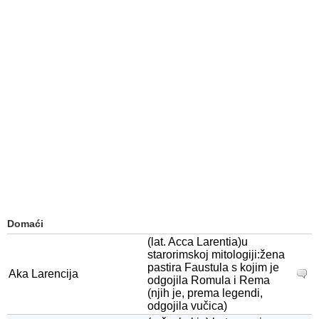
Domaći
(lat. Acca Larentia)u
starorimskoj mitologiji:žena
pastira Faustula s kojim je
Aka Larencija
odgojila Romula i Rema
(njih je, prema legendi,
odgojila vučica)