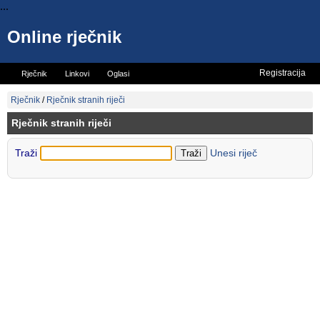
...
Online rječnik
Registracija
Rječnik
Linkovi
Oglasi
Vicevi
Mini rječnik
Rječnik
/
Rječnik stranih riječi
Rječnik stranih riječi
Traži
Unesi riječ