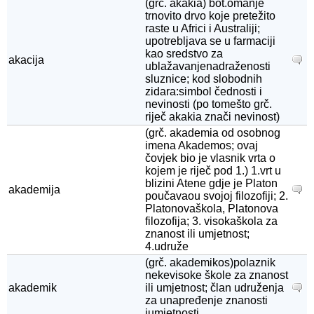
(grč. akakia) bot.omanje
trnovito drvo koje pretežito
raste u Africi i Australiji;
upotrebljava se u farmaciji
kao sredstvo za
akacija
ublažavanjenadraženosti
sluznice; kod slobodnih
zidara:simbol čednosti i
nevinosti (po tomešto grč.
riječ akakia znači nevinost)
(grč. akademia od osobnog
imena Akademos; ovaj
čovjek bio je vlasnik vrta o
kojem je riječ pod 1.) 1.vrt u
blizini Atene gdje je Platon
akademija
poučavaou svojoj filozofiji; 2.
Platonovaškola, Platonova
filozofija; 3. visokaškola za
znanost ili umjetnost;
4.udruže
(grč. akademikos)polaznik
nekevisoke škole za znanost
akademik
ili umjetnost; član udruženja
za unapređenje znanosti
iumjetnosti