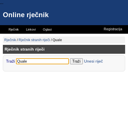
...
Online rječnik
Registracija
Rječnik
Linkovi
Oglasi
Vicevi
Mini rječnik
Rječnik
/
Rječnik stranih riječi
/
Quale
Rječnik stranih riječi
Traži
Unesi riječ