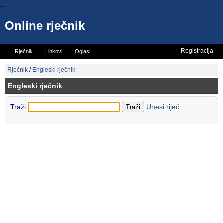
...
Online rječnik
Registracija
Rječnik
Linkovi
Oglasi
Vicevi
Mini rječnik
Rječnik
/
Engleski rječnik
Engleski rječnik
Traži
Unesi riječ