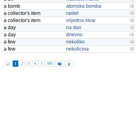
a bomb
atomska bomba
a collector's item
raritet
a collector's item
vrijedna stvar
a day
na dan
a day
dnevno
a few
nekoliko
a few
nekolicina
1
2
3
4
5
995