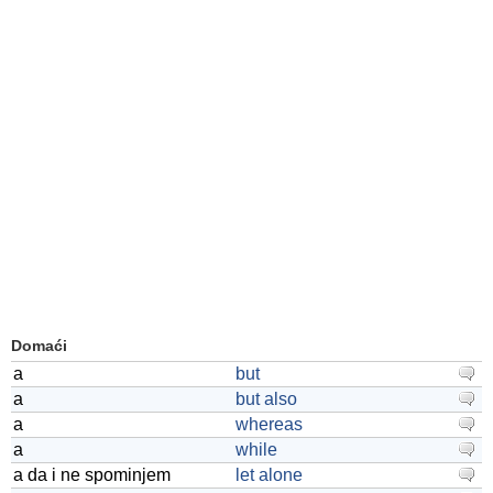
Domaći
a
but
a
but also
a
whereas
a
while
a da i ne spominjem
let alone