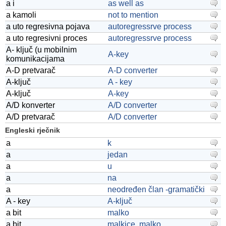
a i
as well as
a kamoli
not to mention
a uto regresivna pojava
autoregressrve process
a uto regresivni proces
autoregressrve process
A- ključ (u mobilnim
A-key
komunikacijama
A-D pretvarač
A-D converter
A-ključ
A - key
A-ključ
A-key
A/D konverter
A/D converter
A/D pretvarač
A/D converter
Engleski rječnik
a
k
a
jedan
a
u
a
na
a
neodređen član -gramatički
A - key
A-ključ
a bit
malko
a bit
malkice, malko