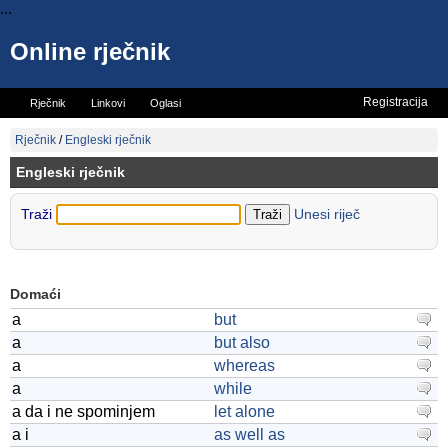
...
Online rječnik
Registracija
Rječnik
Linkovi
Oglasi
Vicevi
Mini rječnik
Rječnik
/
Engleski rječnik
Engleski rječnik
Traži
Unesi riječ
Domaći
a
but
a
but also
a
whereas
a
while
a da i ne spominjem
let alone
a i
as well as