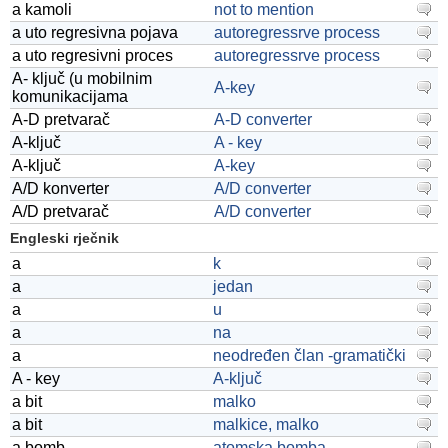
a kamoli
not to mention
a uto regresivna pojava
autoregressrve process
a uto regresivni proces
autoregressrve process
A- ključ (u mobilnim
A-key
komunikacijama
A-D pretvarač
A-D converter
A-ključ
A - key
A-ključ
A-key
A/D konverter
A/D converter
A/D pretvarač
A/D converter
Engleski rječnik
a
k
a
jedan
a
u
a
na
a
neodređen član -gramatički
A - key
A-ključ
a bit
malko
a bit
malkice, malko
a bomb
atomska bomba