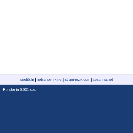
sjedi5.hr
|
netsanovnik.net
|
strani-jezik.com
|
cesarina.net
Render in 0.031 sec.