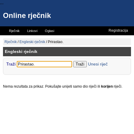
...
Online rječnik
Registracija
Rječnik
Linkovi
Oglasi
Vicevi
Mini rječnik
Rječnik
/
Engleski rječnik
/
Prirastao.
Engleski rječnik
Traži
Unesi riječ
Nema rezultata za prikaz. Pokušajte unijeti samo dio riječi ili
korijen
riječi.