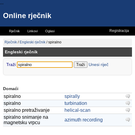
...
Online rječnik
Registracija
Rječnik
Linkovi
Oglasi
Vicevi
Mini rječnik
Rječnik
/
Engleski rječnik
/
spiralno
Engleski rječnik
Traži
Unesi riječ
Domaći
spiralno
spirally
spiralno
turbination
spiralno pretraživanje
helical-scan
spiralno snimanje na
azimuth recording
magnetsku vrpcu