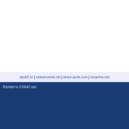
sjedi5.hr
|
netsanovnik.net
|
strani-jezik.com
|
cesarina.net
Render in 0.0642 sec.