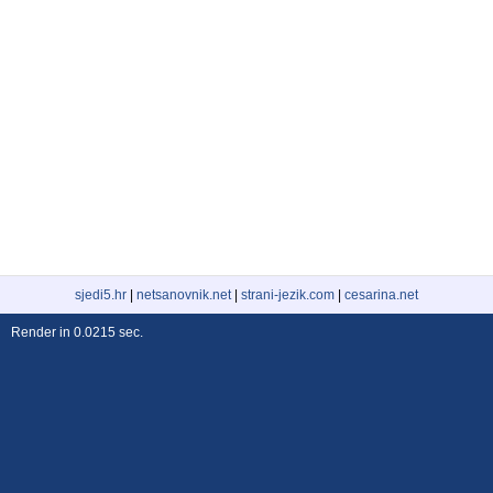
sjedi5.hr
|
netsanovnik.net
|
strani-jezik.com
|
cesarina.net
Render in 0.0215 sec.