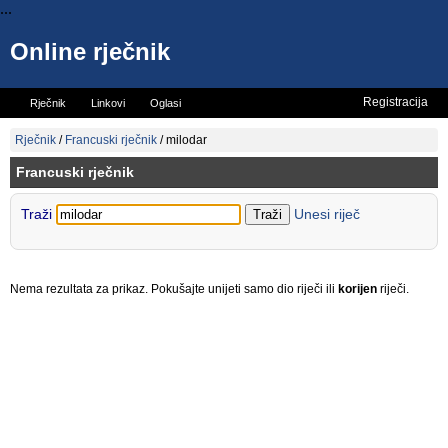
...
Online rječnik
Registracija
Rječnik
Linkovi
Oglasi
Vicevi
Mini rječnik
Rječnik
/
Francuski rječnik
/
milodar
Francuski rječnik
Traži
Unesi riječ
Nema rezultata za prikaz. Pokušajte unijeti samo dio riječi ili
korijen
riječi.