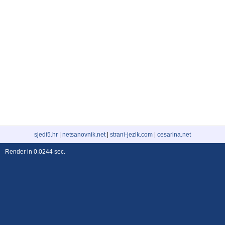
sjedi5.hr
|
netsanovnik.net
|
strani-jezik.com
|
cesarina.net
Render in 0.0244 sec.