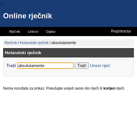
...
Online rječnik
Registracija
Rječnik
Linkovi
Oglasi
Vicevi
Mini rječnik
Rječnik
/
Holandski rječnik
/
absolutamente
Holandski rječnik
Traži
Unesi riječ
Nema rezultata za prikaz. Pokušajte unijeti samo dio riječi ili
korijen
riječi.