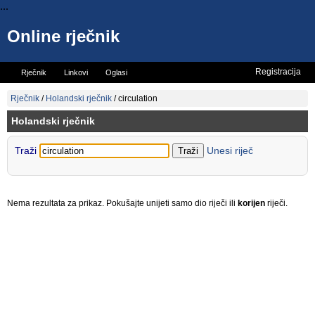
...
Online rječnik
Registracija
Rječnik
Linkovi
Oglasi
Vicevi
Mini rječnik
Rječnik
/
Holandski rječnik
/
circulation
Holandski rječnik
Traži
Unesi riječ
Nema rezultata za prikaz. Pokušajte unijeti samo dio riječi ili
korijen
riječi.