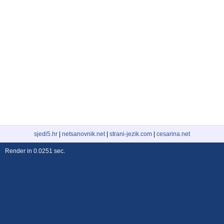
sjedi5.hr
|
netsanovnik.net
|
strani-jezik.com
|
cesarina.net
Render in 0.0251 sec.