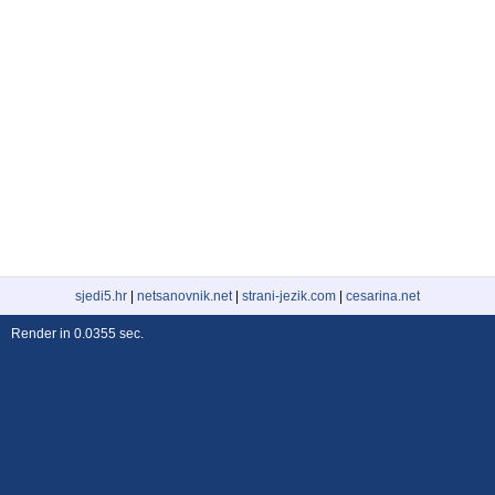
sjedi5.hr
|
netsanovnik.net
|
strani-jezik.com
|
cesarina.net
Render in 0.0355 sec.