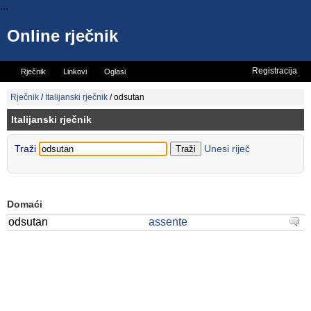
...
Online rječnik
Registracija
Rječnik
Linkovi
Oglasi
Vicevi
Mini rječnik
Rječnik
/
Italijanski rječnik
/
odsutan
Italijanski rječnik
Traži
Unesi riječ
Domaći
odsutan
assente