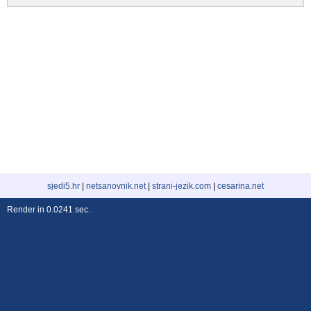
sjedi5.hr
|
netsanovnik.net
|
strani-jezik.com
|
cesarina.net
Render in 0.0241 sec.