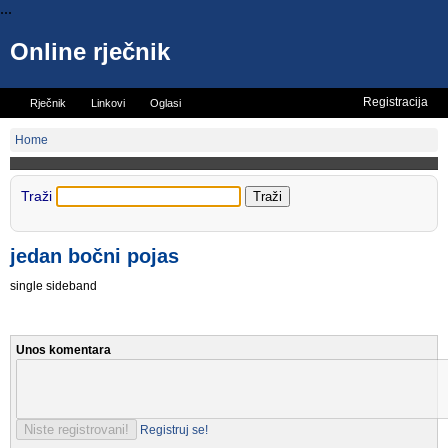
...
Online rječnik
Registracija
Rječnik
Linkovi
Oglasi
Vicevi
Mini rječnik
Home
Traži
jedan bočni pojas
single sideband
Unos komentara
Registruj se!