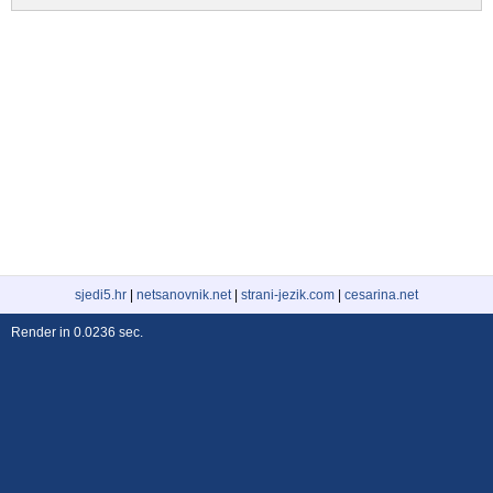
sjedi5.hr
|
netsanovnik.net
|
strani-jezik.com
|
cesarina.net
Render in 0.0236 sec.