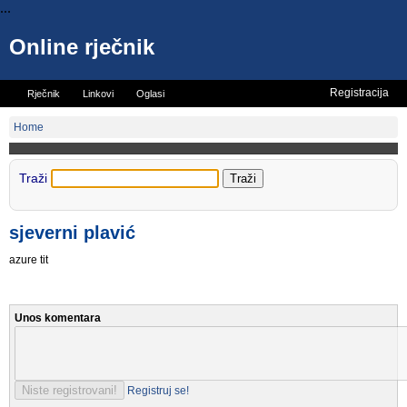
...
Online rječnik
Registracija
Rječnik
Linkovi
Oglasi
Vicevi
Mini rječnik
Home
Traži
sjeverni plavić
azure tit
Unos komentara
Registruj se!