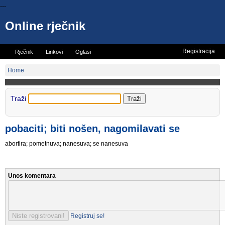
...
Online rječnik
Registracija
Rječnik
Linkovi
Oglasi
Vicevi
Mini rječnik
Home
Traži
pobaciti; biti nošen, nagomilavati se
abortira; pometnuva; nanesuva; se nanesuva
Unos komentara
Registruj se!