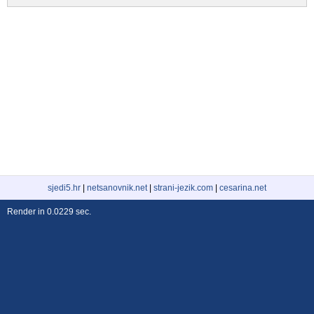
sjedi5.hr
|
netsanovnik.net
|
strani-jezik.com
|
cesarina.net
Render in 0.0229 sec.