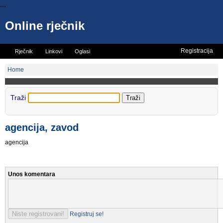
...
Online rječnik
Registracija
Rječnik
Linkovi
Oglasi
Vicevi
Mini rječnik
Home
Traži
agencija, zavod
agencija
Unos komentara
Registruj se!