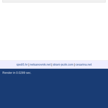
sjedi5.hr
|
netsanovnik.net
|
strani-jezik.com
|
cesarina.net
Render in 0.0289 sec.