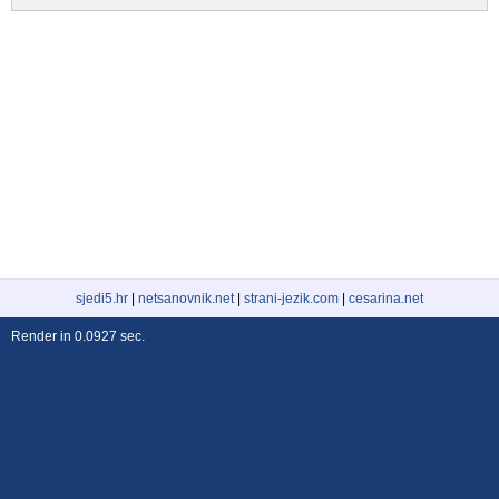
sjedi5.hr
|
netsanovnik.net
|
strani-jezik.com
|
cesarina.net
Render in 0.0927 sec.