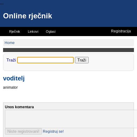
...
Online rječnik
Registracija
Rječnik
Linkovi
Oglasi
Vicevi
Mini rječnik
Home
Traži
voditelj
animator
Unos komentara
Registruj se!