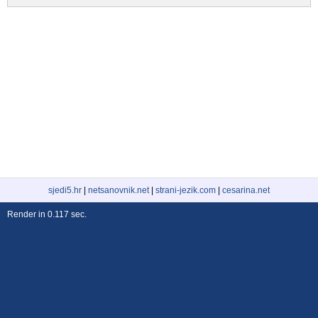
sjedi5.hr
|
netsanovnik.net
|
strani-jezik.com
|
cesarina.net
Render in 0.117 sec.