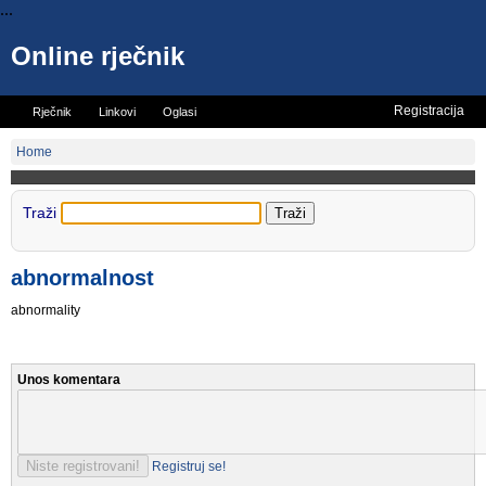
...
Online rječnik
Registracija
Rječnik
Linkovi
Oglasi
Vicevi
Mini rječnik
Home
Traži
abnormalnost
abnormality
Unos komentara
Registruj se!