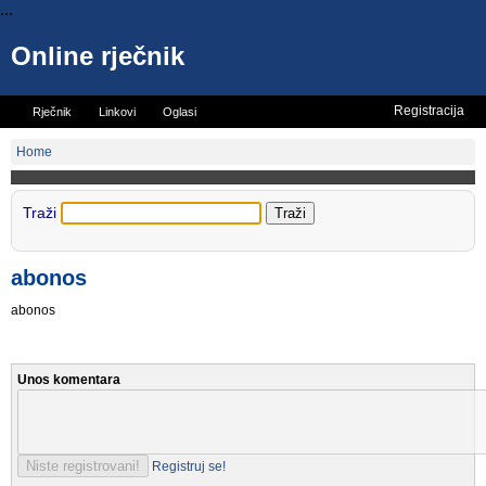
...
Online rječnik
Registracija
Rječnik
Linkovi
Oglasi
Vicevi
Mini rječnik
Home
Traži
abonos
abonos
Unos komentara
Registruj se!