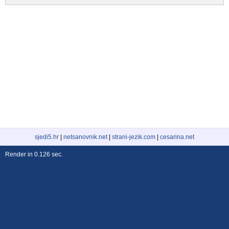
sjedi5.hr
|
netsanovnik.net
|
strani-jezik.com
|
cesarina.net
Render in 0.126 sec.