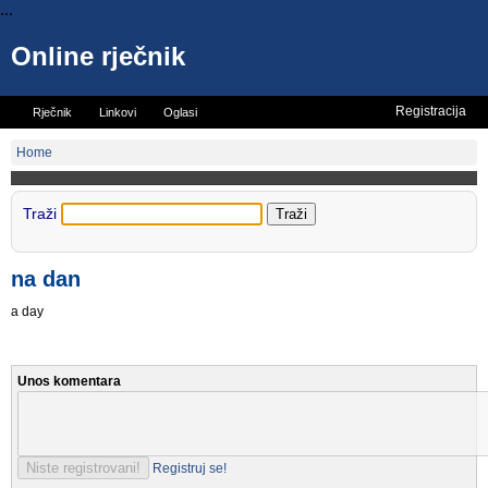
...
Online rječnik
Registracija
Rječnik
Linkovi
Oglasi
Vicevi
Mini rječnik
Home
Traži
na dan
a day
Unos komentara
Registruj se!