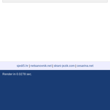
sjedi5.hr
|
netsanovnik.net
|
strani-jezik.com
|
cesarina.net
Render in 0.0278 sec.