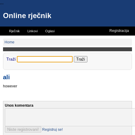
...
Online rječnik
Registracija
Rječnik
Linkovi
Oglasi
Vicevi
Mini rječnik
Home
Traži
ali
however
Unos komentara
Registruj se!