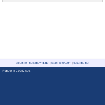
sjedi5.hr
|
netsanovnik.net
|
strani-jezik.com
|
cesarina.net
Render in 0.0252 sec.