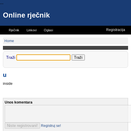
...
Online rječnik
Registracija
Rječnik
Linkovi
Oglasi
Vicevi
Mini rječnik
Home
Traži
u
inside
Unos komentara
Registruj se!