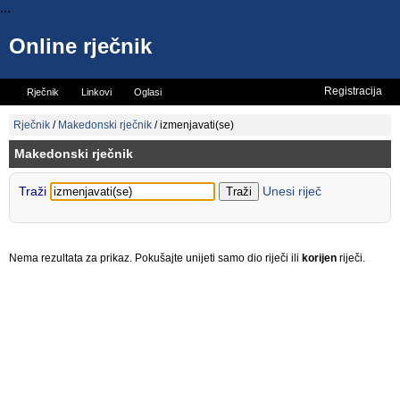
...
Online rječnik
Registracija
Rječnik
Linkovi
Oglasi
Vicevi
Mini rječnik
Rječnik
/
Makedonski rječnik
/
izmenjavati(se)
Makedonski rječnik
Traži
Unesi riječ
Nema rezultata za prikaz. Pokušajte unijeti samo dio riječi ili
korijen
riječi.