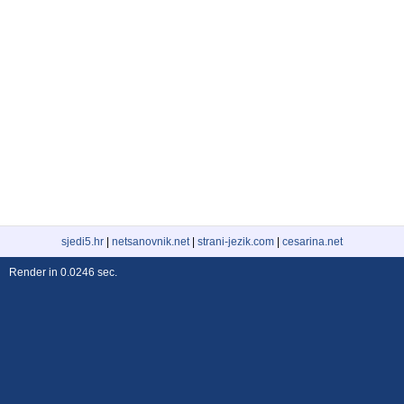
sjedi5.hr
|
netsanovnik.net
|
strani-jezik.com
|
cesarina.net
Render in 0.0246 sec.