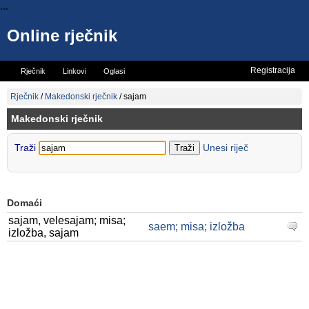
...
Online rječnik
Registracija
Rječnik
Linkovi
Oglasi
Vicevi
Mini rječnik
Rječnik
/
Makedonski rječnik
/
sajam
Makedonski rječnik
Traži
Unesi riječ
Domaći
sajam, velesajam; misa;
saem; misa; izložba
izložba, sajam