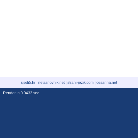
sjedi5.hr
|
netsanovnik.net
|
strani-jezik.com
|
cesarina.net
Render in 0.0433 sec.