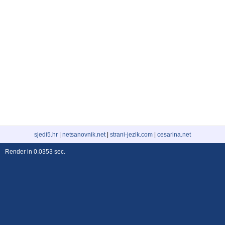
sjedi5.hr
|
netsanovnik.net
|
strani-jezik.com
|
cesarina.net
Render in 0.0353 sec.