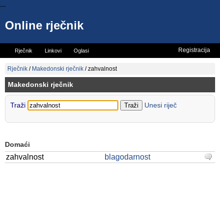
...
Online rječnik
Registracija
Rječnik
Linkovi
Oglasi
Vicevi
Mini rječnik
Rječnik
/
Makedonski rječnik
/
zahvalnost
Makedonski rječnik
Traži
Unesi riječ
Domaći
zahvalnost
blagodarnost