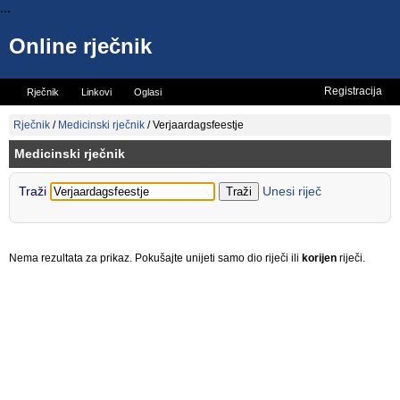
...
Online rječnik
Registracija
Rječnik
Linkovi
Oglasi
Vicevi
Mini rječnik
Rječnik
/
Medicinski rječnik
/
Verjaardagsfeestje
Medicinski rječnik
Traži
Unesi riječ
Nema rezultata za prikaz. Pokušajte unijeti samo dio riječi ili
korijen
riječi.