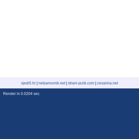
sjedi5.hr
|
netsanovnik.net
|
strani-jezik.com
|
cesarina.net
Render in 0.0204 sec.