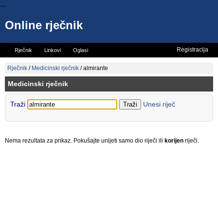
...
Online rječnik
Registracija
Rječnik
Linkovi
Oglasi
Vicevi
Mini rječnik
Rječnik
/
Medicinski rječnik
/
almirante
Medicinski rječnik
Traži
Unesi riječ
Nema rezultata za prikaz. Pokušajte unijeti samo dio riječi ili
korijen
riječi.