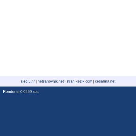
sjedi5.hr
|
netsanovnik.net
|
strani-jezik.com
|
cesarina.net
Render in 0.0259 sec.