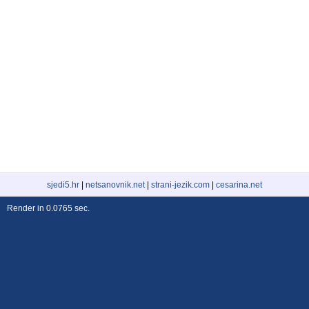
sjedi5.hr
|
netsanovnik.net
|
strani-jezik.com
|
cesarina.net
Render in 0.0765 sec.