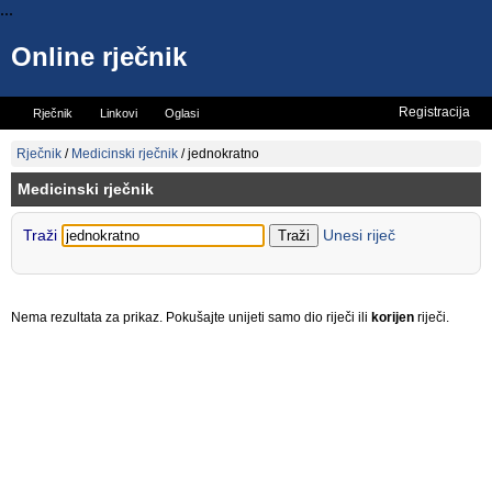
...
Online rječnik
Registracija
Rječnik
Linkovi
Oglasi
Vicevi
Mini rječnik
Rječnik
/
Medicinski rječnik
/
jednokratno
Medicinski rječnik
Traži
Unesi riječ
Nema rezultata za prikaz. Pokušajte unijeti samo dio riječi ili
korijen
riječi.