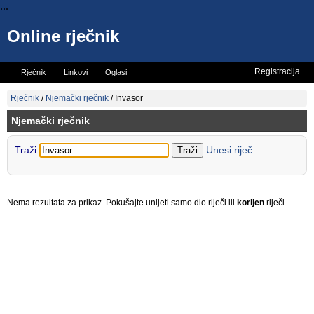
...
Online rječnik
Registracija
Rječnik
Linkovi
Oglasi
Vicevi
Mini rječnik
Rječnik
/
Njemački rječnik
/
Invasor
Njemački rječnik
Traži
Unesi riječ
Nema rezultata za prikaz. Pokušajte unijeti samo dio riječi ili
korijen
riječi.