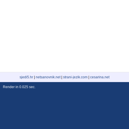
sjedi5.hr
|
netsanovnik.net
|
strani-jezik.com
|
cesarina.net
Render in 0.025 sec.