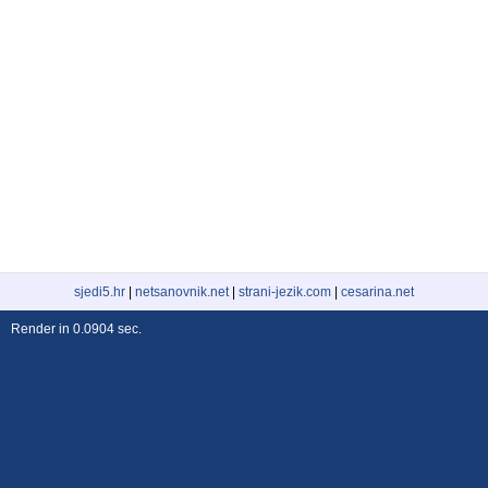
sjedi5.hr
|
netsanovnik.net
|
strani-jezik.com
|
cesarina.net
Render in 0.0904 sec.