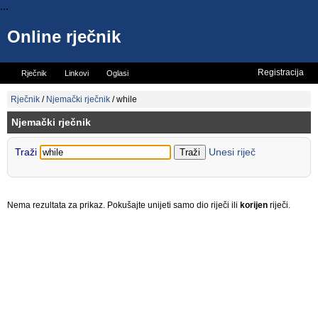
...
Online rječnik
Registracija
Rječnik
Linkovi
Oglasi
Vicevi
Mini rječnik
Rječnik
/
Njemački rječnik
/
while
Njemački rječnik
Traži
Unesi riječ
Nema rezultata za prikaz. Pokušajte unijeti samo dio riječi ili
korijen
riječi.