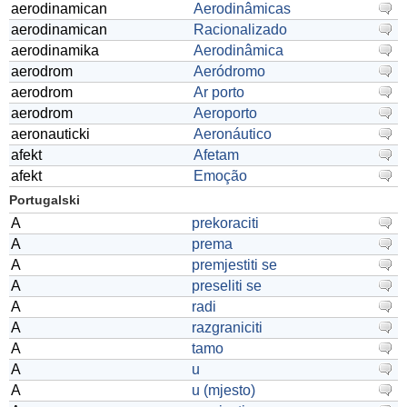
aerodinamican
Aerodinâmicas
aerodinamican
Racionalizado
aerodinamika
Aerodinâmica
aerodrom
Aeródromo
aerodrom
Ar porto
aerodrom
Aeroporto
aeronauticki
Aeronáutico
afekt
Afetam
afekt
Emoção
Portugalski
A
prekoraciti
A
prema
A
premjestiti se
A
preseliti se
A
radi
A
razgraniciti
A
tamo
A
u
A
u (mjesto)