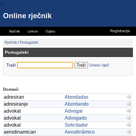
...
Online rječnik
Registracija
Rječnik
Linkovi
Oglasi
Vicevi
Mini rječnik
Rječnik
/
Portugalski
Portugalski
Traži
Unesi riječ
Domaći
adresiran
Abordadas
adresiranje
Abordando
advokat
Advogar
advokat
Advogado
advokat
Solicitador
aerodinamican
Aerodinâmico