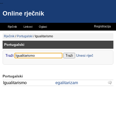
...
Online rječnik
Registracija
Rječnik
Linkovi
Oglasi
Vicevi
Mini rječnik
Rječnik
/
Portugalski
/
Igualitarismo
Portugalski
Traži
Unesi riječ
Portugalski
Igualitarismo
egalitarizam