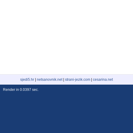
sjedi5.hr
|
netsanovnik.net
|
strani-jezik.com
|
cesarina.net
Render in 0.0397 sec.