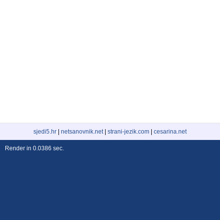
sjedi5.hr
|
netsanovnik.net
|
strani-jezik.com
|
cesarina.net
Render in 0.0386 sec.