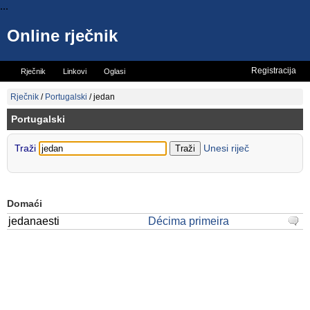
...
Online rječnik
Registracija
Rječnik
Linkovi
Oglasi
Vicevi
Mini rječnik
Rječnik
/
Portugalski
/
jedan
Portugalski
Traži
Unesi riječ
Domaći
jedanaesti
Décima primeira