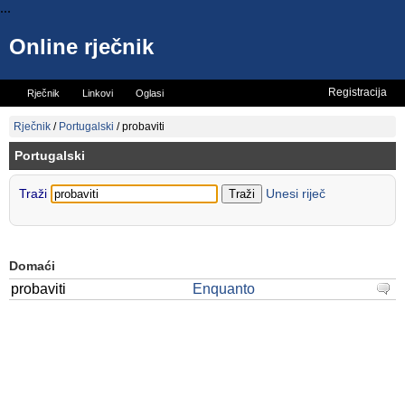
...
Online rječnik
Registracija
Rječnik
Linkovi
Oglasi
Vicevi
Mini rječnik
Rječnik
/
Portugalski
/
probaviti
Portugalski
Traži
Unesi riječ
Domaći
probaviti
Enquanto