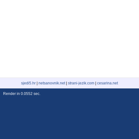
sjedi5.hr
|
netsanovnik.net
|
strani-jezik.com
|
cesarina.net
Render in 0.0552 sec.