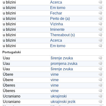
u blizini
Acerca
u blizini
Em torno
u blizini
Fechar
u blizini
Perto de (a)
u blizini
Vizinha
u blizini
Iminente
u blizini
Thereabout (s)
u blizini
Acerca
u blizini
Em torno
Portugalski
Uau
širenje zvuka
Uau
promjena zvuka
Uau
širenje zvuka
Úbere
vime
Úbere
vime
Úberes
vime
Úberes
vime
Ucraniano
ukrajinski
Ucraniano
ukrajinski jezik