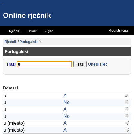
...
Online rječnik
Registracija
Rječnik
Linkovi
Oglasi
Vicevi
Mini rječnik
Rječnik
/
Portugalski
/
u
Portugalski
Traži
Unesi riječ
Domaći
u
A
u
No
u
A
u
No
u (mjesto)
A
u (mjesto)
A