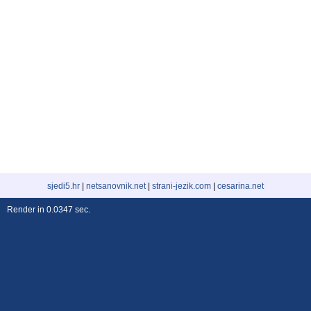
sjedi5.hr
|
netsanovnik.net
|
strani-jezik.com
|
cesarina.net
Render in 0.0347 sec.