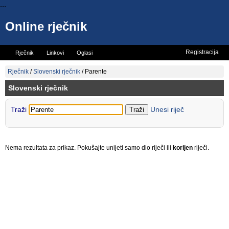
...
Online rječnik
Registracija
Rječnik
Linkovi
Oglasi
Vicevi
Mini rječnik
Rječnik
/
Slovenski rječnik
/
Parente
Slovenski rječnik
Traži
Unesi riječ
Nema rezultata za prikaz. Pokušajte unijeti samo dio riječi ili
korijen
riječi.