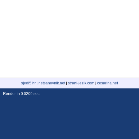
sjedi5.hr
|
netsanovnik.net
|
strani-jezik.com
|
cesarina.net
Render in 0.0209 sec.