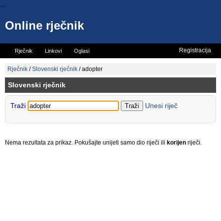
...
Online rječnik
Registracija
Rječnik
Linkovi
Oglasi
Vicevi
Mini rječnik
Rječnik
/
Slovenski rječnik
/
adopter
Slovenski rječnik
Traži
Unesi riječ
Nema rezultata za prikaz. Pokušajte unijeti samo dio riječi ili
korijen
riječi.