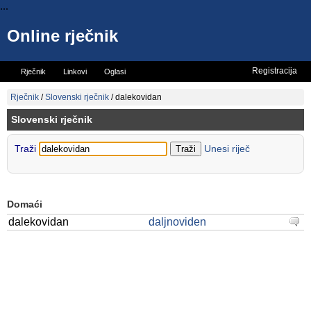
...
Online rječnik
Registracija
Rječnik
Linkovi
Oglasi
Vicevi
Mini rječnik
Rječnik
/
Slovenski rječnik
/
dalekovidan
Slovenski rječnik
Traži
Unesi riječ
Domaći
dalekovidan
daljnoviden