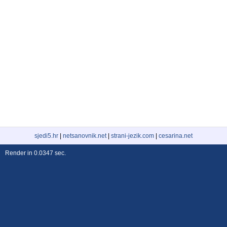
sjedi5.hr
|
netsanovnik.net
|
strani-jezik.com
|
cesarina.net
Render in 0.0347 sec.